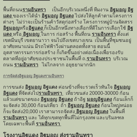
พื้นที่ถนน
รามอินทรา
เป็นอีกบริเวณหนึ่งที่ ทีมงาน
อิฐมอญ
อิฐ
แดง
ของเราได้นำ
อิฐมอญ
อิฐแดง
ไปส่งให้ลูกค้าตามโครงการ
ต่างๆ ไม่ว่าจะเป็นร้านค้าวัสดุก่อสร้าง โครงการหมู่บ้านจัดสรร
อิฐมอญ
หรือ
อิฐแดง
ก็เป็นอีกหนึ่งทางเลือกที่ดีในการเลือกใช้
อิฐ
แดง
หรือ
อิฐมอญ
ในการ ก่อสร้าง พื้นที่ถน
รามอินทรา
ตั้งแต่
เขตมีนบุรี เขตยานาวา จนไปถึงเขตบางเขน เป็นพื้นที่ชุมชนอยู่
อาศัยหนาแน่น มีรถไฟฟ้าวิ่งผ่านตลอดทั้งสาย ตอนนี้
อุตสาหกรรมการก่อสร้าง ก็เกิดขึ้นอย่างต่อเนื่องเพื่อรองรับ
ตลาดที่อยู่อาศัยของประชาชนในพื้นที่ ถ.
รามอินทรา
บริเวณ
ถนน
รามอินทรา
ไม่ไกลจาก อยุธยามากนัก
การจัดส่งอิฐมอญ อิฐแดงรามอินทรา
การขนส่ง
อิฐมอญ
อิฐแดง
ค่อนข้างที่จะรวดเร็วทันใจ
อิฐมอญ
อิฐแดง
ที่จัดส่งไป
รามอินทรา
เที่ยวขนส่ง 20000-30000 ก้อน
แล้วแต่ขนาดของ
อิฐมอญ
อิฐแดง
ถ้าอิฐ
มอญอิฐแดง
ก้อนเล็กก็
จะจัดส่ง 30,000 ก้อน/เที่ยว ถ้า
อิฐมอญ
อิฐแดง
ก้อนใหญ่หน่อย
ก็จะจัดส่ง20,000 เราสามารถจัดส่ง
อิฐ
มอญ
อิฐแดง
ในพื้นที่
รามอินทรา
และ ได้ทุกเขตทุกพื้นที่ไม่กรุงเทพ และบริมลฑล
โดยเฉพาะพื้นที่
รามอินทรา
โรงงานอิฐแดง อิฐมอญ ส่งรามอินทรา