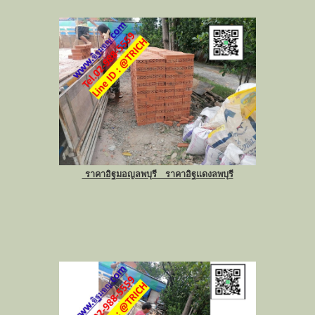
ราคาอิฐมอญลพบุรี ราคาอิฐแดงลพบุรี