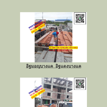
อิฐมอญบางแค อิฐแดงบางแค