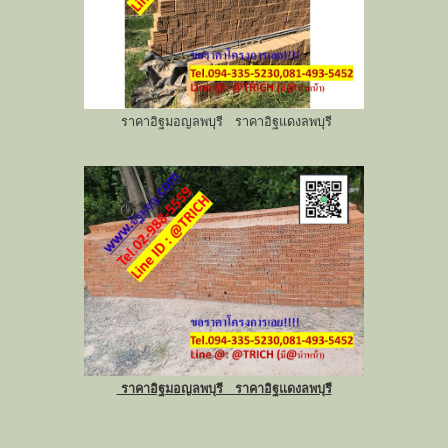
ราคาอิฐมอญลพบุรี ราคาอิฐแดงลพบุรี
ราคาอิฐมอญลพบุรี ราคาอิฐแดงลพบุรี