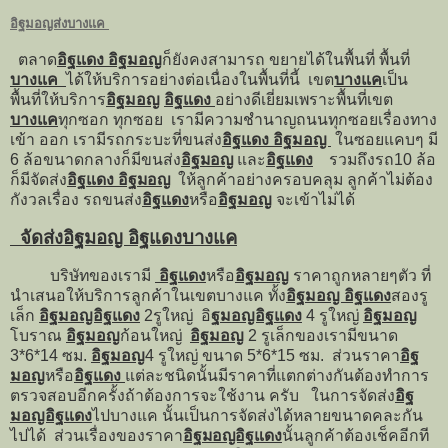
อิฐมอญส่งบางแค
ตลาด
อิฐแดง อิฐมอญ
ก็ยังคงสามารถ ขยายได้ในพื้นที่ พื้นที่
บางแค
ได้ให้บริการอย่างต่อเนื่องในพื้นที่นี้ เขต
บางแค
เป็น
พื้นที่ให้บริการ
อิฐมอญ
อิฐแดง
อย่างดีเยี่ยมเพราะพื้นที่เขต
บางแค
ทุกซอก ทุกซอย เรามีความชำนาญถนนทุกซอยเรื่องทาง
เข้า ออก เรามีรถกระบะที่ขนส่ง
อิฐแดง อิฐมอญ
ในซอยแคบๆ มี
6 ล้อขนาดกลางก็มีขนส่ง
อิฐมอญ
และ
อิฐแดง
รวมถึงรถ10 ล้อ
ก็มีจัดส่ง
อิฐแดง อิฐมอญ
ให้ลูกค้าอย่างครอบคลุม ลูกค้าไม่ต้อง
กังวลเรื่อง รถขนส่ง
อิฐแดง
หรือ
อิฐมอญ
จะเข้าไม่ได้
จัดส่งอิฐมอญ อิฐแดงบางแค
บริษัทของเรามี
อิฐแดง
หรือ
อิฐมอญ
ราคาถูกหลายๆตัว ที่
นำเสนอให้บริการลูกค้าในเขตบางแค ทั้ง
อิฐมอญ อิฐแดง
สองรู
เล็ก
อิฐมอญอิฐแดง
2รูใหญ่ อิ
ฐมอญอิฐแดง
4 รูใหญ่
อิฐมอญ
โบราณ
อิฐมอญ
ก้อนใหญ่
อิฐมอญ
2 รูเล็กของเรามีขนาด
3*6*14 ซม.
อิฐมอญ
4 รูใหญ่ ขนาด 5*6*15 ซม. ส่วนราคา
อิฐ
มอญ
หรือ
อิฐแดง
แต่ละชนิดนั้นมีราคาที่แตกต่างกันต้องทำการ
ตรวจสอบอีกครั้งถ้าต้องการจะใช้งาน ครับ ในการจัดส่ง
อิฐ
มอญอิฐแดง
ไปบางแค นั้นเป็นการจัดส่งได้หลายขนาดคละกัน
ไปได้ ส่วนเรื่องของราคา
อิฐมอญอิฐแดง
นั้นลูกค้าต้องเช็คอีกที