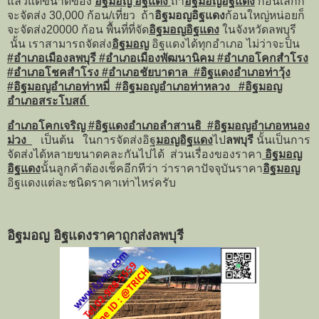
แล้วแต่ขนาดของ
อิฐมอญ อิฐแดง
ถ้า
อิฐมอญอิฐแดง
ก้อนเล็กก็
จะจัดส่ง 30,000 ก้อน/เที่ยว ถ้า
อิฐมอญอิฐแดง
ก้อนใหญ่หน่อยก็
จะจัดส่ง20000 ก้อน พื้นที่ที่จัด
อิฐมอญ
อิฐแดง
ในจังหวัดลพบุรี
นั้น เราสามารถจัดส่ง
อิฐมอญ
อิฐแดงได้ทุกอำเภอ ไม่ว่าจะป็น
#อำเภอเมืองลพบุรี #อำเภอเมืองพัฒนานิคม #อำเภอโคกสำโรง
#อำเภอโชคสำโรง #อำเภอชัยบาดาล #อิฐแดงอำเภอท่าวุ้ง
#อิฐมอญอำเภอท่าหมี่ #อิฐมอญอำเภอท่าหลวง #อิฐมอญ
อำเภอสระโบสถ์
อำเภอโคกเจริญ #อิฐแดงอำเภอลำสานธิ #อิฐมอญอำเภอหนอง
ม่วง
เป็นต้น ในการจัดส่งอิฐ
มอญอิฐแดง
ไป
ลพบุรี
นั้นเป็นการ
จัดส่งได้หลายขนาดคละกันไปได้ ส่วนเรื่องของราคา
อิฐมอญ
อิฐแดง
นั้นลูกค้าต้องเช็คอีกทีว่า ว่าราคาปัจจุบันราคา
อิฐมอญ
อิฐแดงแต่ละชนิดราคาเท่าไหร่ครับ
อิฐมอญ อิฐแดงราคาถูกส่งลพบุรี