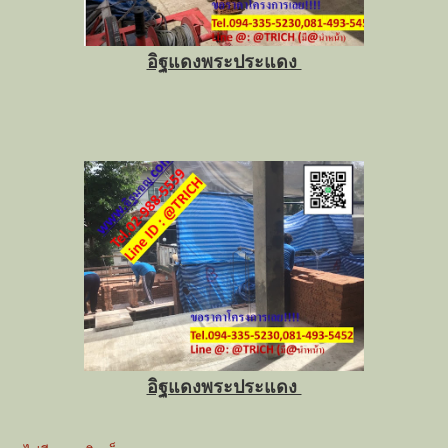
อิฐแดงพระประแดง
อิฐแดงพระประแดง