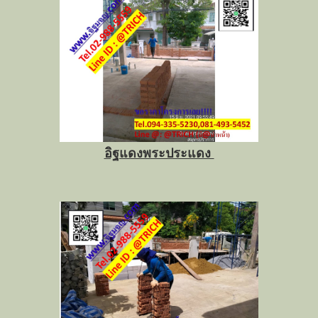
อิฐแดงพระประแดง