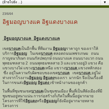
▼
23/6/64
อิฐมอญบางแค อิฐแดงบางแค
อิฐมอญบางแค อิฐแดงบางแค
เขต
บางแค
เป็นอีกพื้น ที่ทีมงาน
อิฐมอญ
ราคาถูก ของเราให้
บริการ
อิฐมอญ
ในเขต
บางแค
ตลอดถนนเพชรเกษม ถนน
กาญจนาภิเษก ถนนกัลปพฤกษ์ ถนนบางแค ถนนบางแวก ถนน
พุทธมฑลสาย 2 ถนนพุทธมฑลสาย 3 และแขวงอยู่3 แขวง คือ
แขวงบางไผ่ แขวง
บางแค
เหนือ แขวาง
บางแค
แขวงหลักสอง
ซึ่ง อยุ่ในความรับผิดชอบของเขต
บางแค
เขต
บางแค
อยู่ไม่
ห่างจากโรงงาน
อิฐมอญ
อิฐแดง
ของเรา มากนัก จึงเป็นเรื่องดี
ในการขนส่ง
อิฐมอญ
อิฐแดง
เข้าหน้างานของลูกค้า
ในพื้นที่ชุมชนเขต
บางแค
เป็นชุมชนเมือง พื้นที่เป็นสีผังเมืองที่มี
ชุมชนอยู่หนาแน่น การก่อสร้างก็เกิดในพื้นนี้อยู่มากมาย
โครงการที่ใช้
อิฐแดง
หรือ
อิฐมอญ
ก็ยังมีอยู่มากมายหลาย
โครงการ