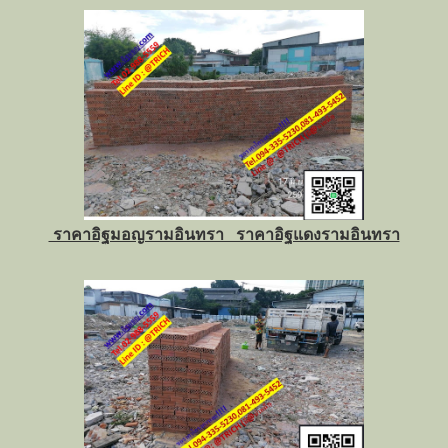
ราคาอิฐมอญรามอินทรา ราคาอิฐแดงรามอินทรา