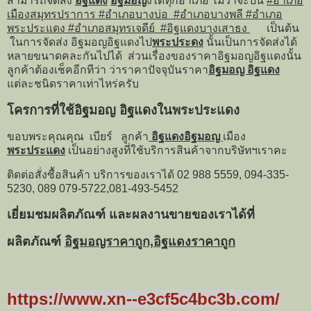
สามารถจัดส่ง
อิฐแดง
อิฐมอญ
งได้ทุกอำเภอ ไม่ว่าจะป็น
#อำเภอ
เมืองสมุทรปราการ #อำเภอบางบ่อ #อำเภอบางพลี #อำเภอ
พระประแดง #อำเภอสมุทรเจดีย์ #อิฐแดงบางเสาธง
เป็นต้น
ในการจัดส่ง อิฐมอญอิฐแดงไป
พระประดง
นั้นเป็นการจัดส่งได้
หลายขนาดคละกันไปได้ ส่วนเรื่องของราคาอิฐมอญอิฐแดงนั้น
ลูกค้าต้องเช็คอีกทีว่า ว่าราคาปัจจุบันราคา
อิฐมอญ อิฐแดง
แต่ละชนิดราคาเท่าไหร่ครับ
โครการที่ใช้อิฐมอญ อิฐแดงในพระประแดง
ขอบพระคุณคุณ เบียร์ ลูกค้า
อิฐแดงอิฐมอญ
เมือง
พระประแดง
เป็นอย่างสูงที่ใช้บริการสินค้าจากบริษัทฯเราคะ
ติดต่อสั่งซื้อสินค้า บริการของเราได้ 02 988 5559, 094-335-
5230, 089 079-5722,081-493-5452
เยี่ยมชมผลิตภัณฑ์ และผลงานขายของเราได้ที่
ผลิตภัณฑ์
อิฐมอญราคาถูก,อิฐแดงราคาถูก
https://www.xn--e3cf5c4bc3b.com/